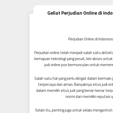
Geliat Perjudian Online di In
Perjudian Online di Indone
Perjudian online telah menjadi salah satu aktivi
kemajuan teknologi yang pesat, kini akses untuk
judi online pun bermunculan untuk memenuh
Salah satu hal yang perlu diingat dalam bermain 
terpercaya dan aman. Banyaknya situs judi onl
dalam memilih situs judi yang benar-benar terpe
resmi dan memiliki reputasi y
Selain itu, penting juga untuk selalu mengontrol 