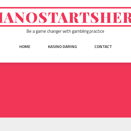
IANOSTARTSHE
Be a game changer with gambling practice
HOME
KASINO DARING
CONTACT