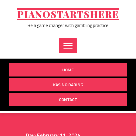
Skip
to
PIANOSTARTSHERE
content
Be a game changer with gambling practice
HOME
KASINO DARING
CONTACT
Day:
February 11, 2024