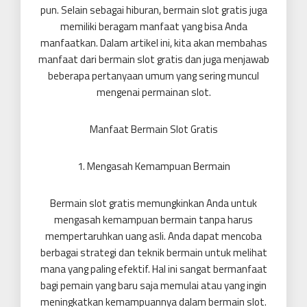
pun. Selain sebagai hiburan, bermain slot gratis juga
memiliki beragam manfaat yang bisa Anda
manfaatkan. Dalam artikel ini, kita akan membahas
manfaat dari bermain slot gratis dan juga menjawab
beberapa pertanyaan umum yang sering muncul
mengenai permainan slot.
Manfaat Bermain Slot Gratis
1. Mengasah Kemampuan Bermain
Bermain slot gratis memungkinkan Anda untuk
mengasah kemampuan bermain tanpa harus
mempertaruhkan uang asli. Anda dapat mencoba
berbagai strategi dan teknik bermain untuk melihat
mana yang paling efektif. Hal ini sangat bermanfaat
bagi pemain yang baru saja memulai atau yang ingin
meningkatkan kemampuannya dalam bermain slot.