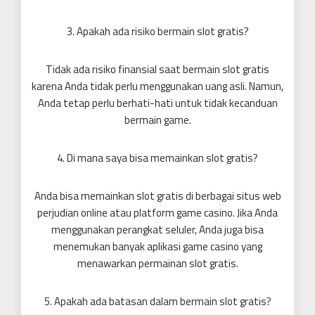
3. Apakah ada risiko bermain slot gratis?
Tidak ada risiko finansial saat bermain slot gratis
karena Anda tidak perlu menggunakan uang asli. Namun,
Anda tetap perlu berhati-hati untuk tidak kecanduan
bermain game.
4. Di mana saya bisa memainkan slot gratis?
Anda bisa memainkan slot gratis di berbagai situs web
perjudian online atau platform game casino. Jika Anda
menggunakan perangkat seluler, Anda juga bisa
menemukan banyak aplikasi game casino yang
menawarkan permainan slot gratis.
5. Apakah ada batasan dalam bermain slot gratis?