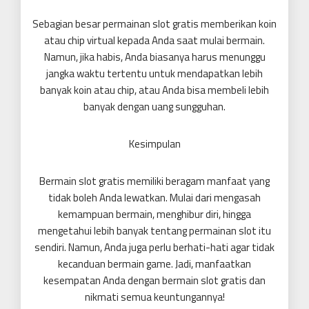
Sebagian besar permainan slot gratis memberikan koin
atau chip virtual kepada Anda saat mulai bermain.
Namun, jika habis, Anda biasanya harus menunggu
jangka waktu tertentu untuk mendapatkan lebih
banyak koin atau chip, atau Anda bisa membeli lebih
banyak dengan uang sungguhan.
Kesimpulan
Bermain slot gratis memiliki beragam manfaat yang
tidak boleh Anda lewatkan. Mulai dari mengasah
kemampuan bermain, menghibur diri, hingga
mengetahui lebih banyak tentang permainan slot itu
sendiri. Namun, Anda juga perlu berhati-hati agar tidak
kecanduan bermain game. Jadi, manfaatkan
kesempatan Anda dengan bermain slot gratis dan
nikmati semua keuntungannya!